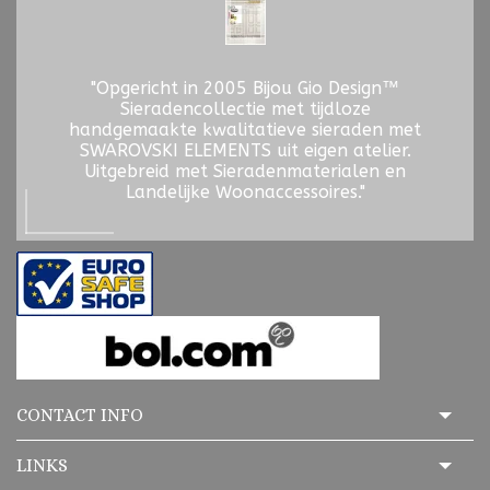
"Opgericht in 2005 Bijou Gio Design™
Sieradencollectie met tijdloze
handgemaakte kwalitatieve sieraden met
SWAROVSKI ELEMENTS uit eigen atelier.
Uitgebreid met Sieradenmaterialen en
Landelijke Woonaccessoires."
CONTACT INFO
LINKS