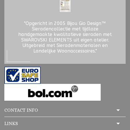
"Opgericht in 2005 Bijou Gio Design™
Sieradencollectie met tijdloze
handgemaakte kwalitatieve sieraden met
SWAROVSKI ELEMENTS uit eigen atelier.
Uitgebreid met Sieradenmaterialen en
Landelijke Woonaccessoires."
CONTACT INFO
LINKS