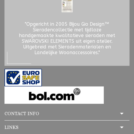
"Opgericht in 2005 Bijou Gio Design™
Sieradencollectie met tijdloze
handgemaakte kwalitatieve sieraden met
SWAROVSKI ELEMENTS uit eigen atelier.
Uitgebreid met Sieradenmaterialen en
Landelijke Woonaccessoires."
CONTACT INFO
LINKS