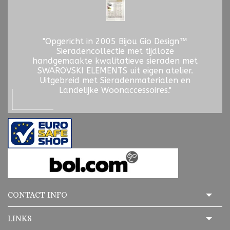
"Opgericht in 2005 Bijou Gio Design™
Sieradencollectie met tijdloze
handgemaakte kwalitatieve sieraden met
SWAROVSKI ELEMENTS uit eigen atelier.
Uitgebreid met Sieradenmaterialen en
Landelijke Woonaccessoires."
CONTACT INFO
LINKS