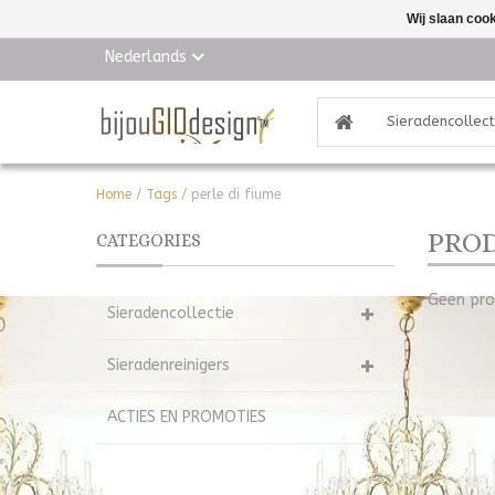
Wij slaan coo
Nederlands
Sieradencollect
Home
/
Tags
/
perle di fiume
PROD
CATEGORIES
Geen pro
Sieradencollectie
Sieradenreinigers
ACTIES EN PROMOTIES