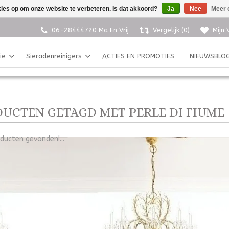
kies op om onze website te verbeteren. Is dat akkoord?
Ja
Nee
Meer 
06-28444720 Ma En Vrij
Vergelijk (0)
Mijn 
ie
Sieradenreinigers
ACTIES EN PROMOTIES
NIEUWSBLO
UCTEN GETAGD MET PERLE DI FIUME
ducten gevonden!...