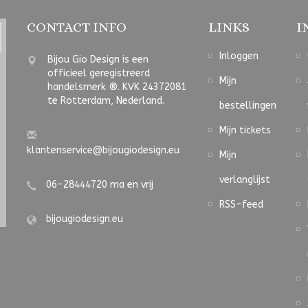
CONTACT INFO
LINKS
I
Inloggen
Bijou Gio Design is een
officieel geregistreerd
Mijn
handelsmerk ®. KVK 24372081
te Rotterdam, Nederland.
bestellingen
Mijn tickets
klantenservice@bijougiodesign.eu
Mijn
verlanglijst
06-28444720 ma en vrij
RSS-feed
bijougiodesign.eu