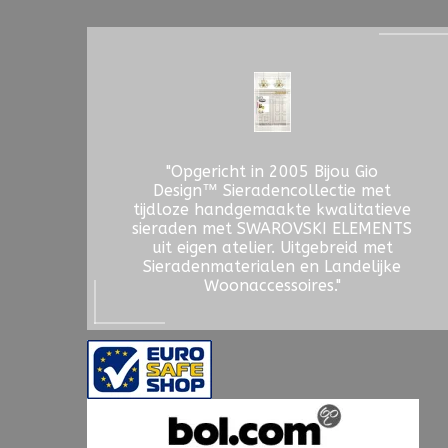
"Opgericht in 2005 Bijou Gio
Design™ Sieradencollectie met
tijdloze handgemaakte kwalitatieve
sieraden met SWAROVSKI ELEMENTS
uit eigen atelier. Uitgebreid met
Sieradenmaterialen en Landelijke
Woonaccessoires."