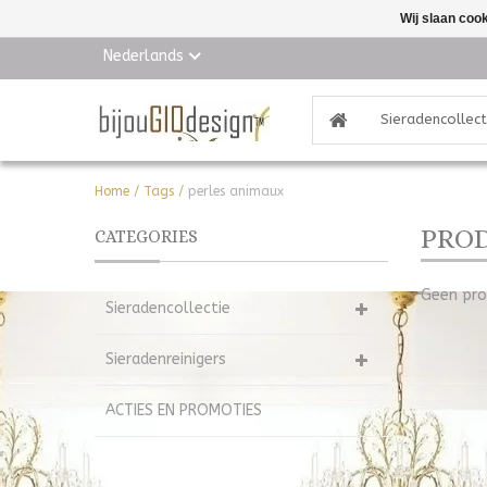
Wij slaan coo
Nederlands
Sieradencollect
Home
/
Tags
/
perles animaux
PROD
CATEGORIES
Geen pro
Sieradencollectie
Sieradenreinigers
ACTIES EN PROMOTIES