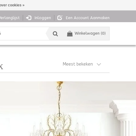
over cookies »
Verlanglijst
Inloggen
Een Account Aanmaken
G
Winkelwagen (0)
Meest bekeken
X