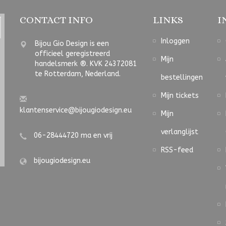
CONTACT INFO
LINKS
I
Inloggen
Bijou Gio Design is een
officieel geregistreerd
Mijn
handelsmerk ®. KVK 24372081
te Rotterdam, Nederland.
bestellingen
Mijn tickets
klantenservice@bijougiodesign.eu
Mijn
verlanglijst
06-28444720 ma en vrij
RSS-feed
bijougiodesign.eu