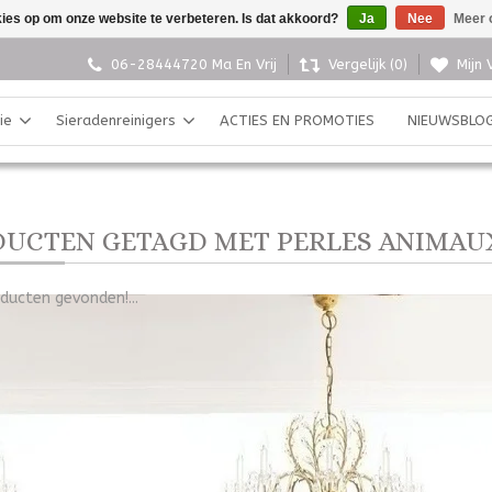
kies op om onze website te verbeteren. Is dat akkoord?
Ja
Nee
Meer 
06-28444720 Ma En Vrij
Vergelijk (0)
Mijn 
ie
Sieradenreinigers
ACTIES EN PROMOTIES
NIEUWSBLO
UCTEN GETAGD MET PERLES ANIMAU
ducten gevonden!...