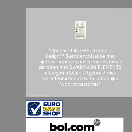
"Opgericht in 2005 Bijou Gio
Design™ Sieradencollectie met
tijdloze handgemaakte kwalitatieve
sieraden met SWAROVSKI ELEMENTS
uit eigen atelier. Uitgebreid met
Sieradenmaterialen en Landelijke
Woonaccessoires."