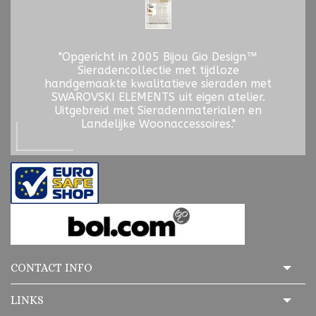
"Opgericht in 2005 Bijou Gio Design™
Sieradencollectie met tijdloze
handgemaakte kwalitatieve sieraden met
SWAROVSKI ELEMENTS uit eigen atelier.
Uitgebreid met Sieradenmaterialen en
Landelijke Woonaccessoires."
CONTACT INFO
LINKS