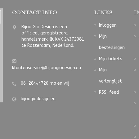
CONTACT INFO
LINKS
I
Inloggen
Bijou Gio Design is een
officieel geregistreerd
Mijn
handelsmerk ®. KVK 24372081
te Rotterdam, Nederland.
bestellingen
Mijn tickets
klantenservice@bijougiodesign.eu
Mijn
verlanglijst
06-28444720 ma en vrij
RSS-feed
bijougiodesign.eu