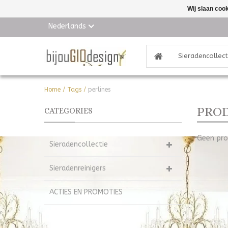
Wij slaan coo
Nederlands
Sieradencollect
Home
/
Tags
/
perlines
PROD
CATEGORIES
Geen pro
Sieradencollectie
Sieradenreinigers
ACTIES EN PROMOTIES