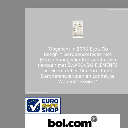
"Opgericht in 2005 Bijou Gio
Design™ Sieradencollectie met
tijdloze handgemaakte kwalitatieve
sieraden met SWAROVSKI ELEMENTS
uit eigen atelier. Uitgebreid met
Sieradenmaterialen en Landelijke
Woonaccessoires."