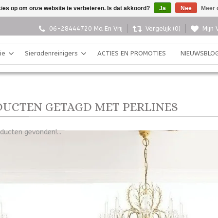
kies op om onze website te verbeteren. Is dat akkoord?
Ja
Nee
Meer 
06-28444720 Ma En Vrij
Vergelijk (0)
Mijn 
ie
Sieradenreinigers
ACTIES EN PROMOTIES
NIEUWSBLO
UCTEN GETAGD MET PERLINES
ducten gevonden!...