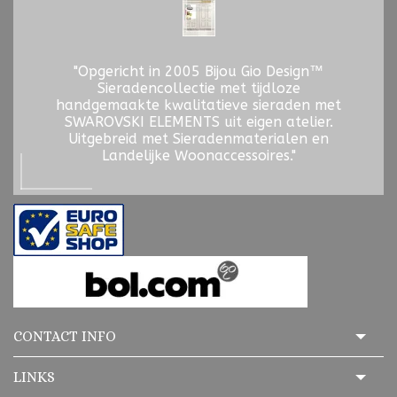
"Opgericht in 2005 Bijou Gio Design™
Sieradencollectie met tijdloze
handgemaakte kwalitatieve sieraden met
SWAROVSKI ELEMENTS uit eigen atelier.
Uitgebreid met Sieradenmaterialen en
Landelijke Woonaccessoires."
CONTACT INFO
LINKS