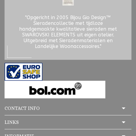
"Opgericht in 2005 Bijou Gio Design™
Sieradencollectie met tijdloze
handgemaakte kwalitatieve sieraden met
SWAROVSKI ELEMENTS uit eigen atelier.
Uitgebreid met Sieradenmaterialen en
Landelijke Woonaccessoires."
CONTACT INFO
LINKS