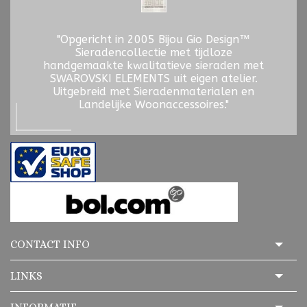
"Opgericht in 2005 Bijou Gio Design™
Sieradencollectie met tijdloze
handgemaakte kwalitatieve sieraden met
SWAROVSKI ELEMENTS uit eigen atelier.
Uitgebreid met Sieradenmaterialen en
Landelijke Woonaccessoires."
CONTACT INFO
LINKS