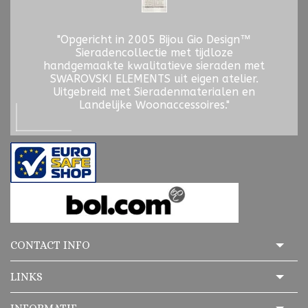
"Opgericht in 2005 Bijou Gio Design™
Sieradencollectie met tijdloze
handgemaakte kwalitatieve sieraden met
SWAROVSKI ELEMENTS uit eigen atelier.
Uitgebreid met Sieradenmaterialen en
Landelijke Woonaccessoires."
CONTACT INFO
LINKS