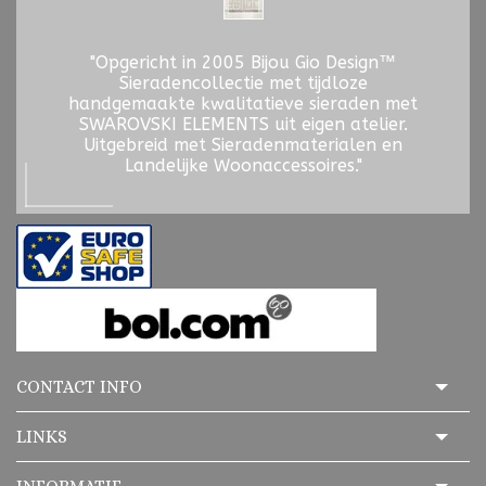
"Opgericht in 2005 Bijou Gio Design™
Sieradencollectie met tijdloze
handgemaakte kwalitatieve sieraden met
SWAROVSKI ELEMENTS uit eigen atelier.
Uitgebreid met Sieradenmaterialen en
Landelijke Woonaccessoires."
CONTACT INFO
LINKS