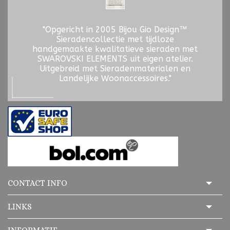
"Opgericht in 2005 Bijou Gio Design™
Sieradencollectie met tijdloze
handgemaakte kwalitatieve sieraden met
SWAROVSKI ELEMENTS uit eigen atelier.
Uitgebreid met Sieradenmaterialen en
Landelijke Woonaccessoires."
CONTACT INFO
LINKS