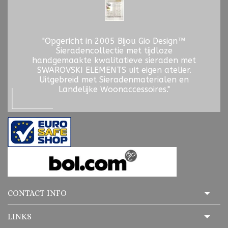
"Opgericht in 2005 Bijou Gio Design™
Sieradencollectie met tijdloze
handgemaakte kwalitatieve sieraden met
SWAROVSKI ELEMENTS uit eigen atelier.
Uitgebreid met Sieradenmaterialen en
Landelijke Woonaccessoires."
CONTACT INFO
LINKS