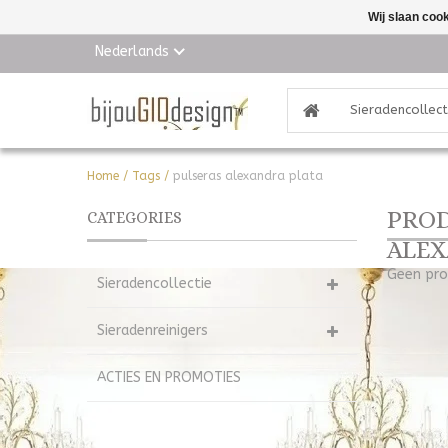
Wij slaan coo
Nederlands
Sieradencollect
Home
/
Tags
/
pulseras alexandra plata
PROD
CATEGORIES
ALEX
Geen pro
Sieradencollectie
Sieradenreinigers
ACTIES EN PROMOTIES