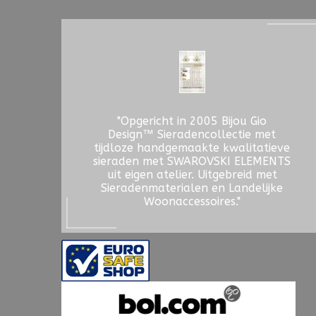
"Opgericht in 2005 Bijou Gio
Design™ Sieradencollectie met
tijdloze handgemaakte kwalitatieve
sieraden met SWAROVSKI ELEMENTS
uit eigen atelier. Uitgebreid met
Sieradenmaterialen en Landelijke
Woonaccessoires."