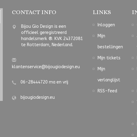
CONTACT INFO
LINKS
I
Inloggen
Bijou Gio Design is een
officieel geregistreerd
Mijn
handelsmerk ®. KVK 24372081
te Rotterdam, Nederland.
bestellingen
Mijn tickets
klantenservice@bijougiodesign.eu
Mijn
verlanglijst
06-28444720 ma en vrij
RSS-feed
bijougiodesign.eu