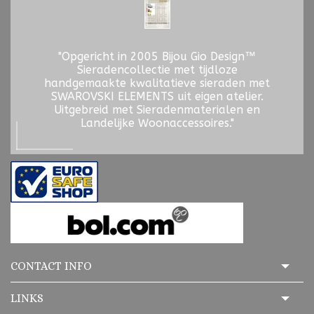
"Opgericht in 2005 Bijou Gio Design™
Sieradencollectie met tijdloze
handgemaakte kwalitatieve sieraden met
SWAROVSKI ELEMENTS uit eigen atelier.
Uitgebreid met Sieradenmaterialen en
Landelijke Woonaccessoires."
CONTACT INFO
LINKS