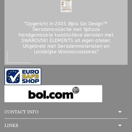
"Opgericht in 2005 Bijou Gio Design™
Sieradencollectie met tijdloze
handgemaakte kwalitatieve sieraden met
SWAROVSKI ELEMENTS uit eigen atelier.
Uitgebreid met Sieradenmaterialen en
Landelijke Woonaccessoires."
CONTACT INFO
LINKS