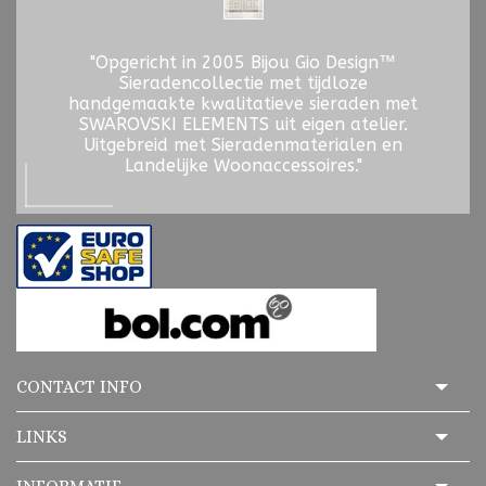
"Opgericht in 2005 Bijou Gio Design™
Sieradencollectie met tijdloze
handgemaakte kwalitatieve sieraden met
SWAROVSKI ELEMENTS uit eigen atelier.
Uitgebreid met Sieradenmaterialen en
Landelijke Woonaccessoires."
CONTACT INFO
LINKS