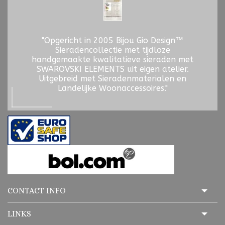
"Opgericht in 2005 Bijou Gio Design™
Sieradencollectie met tijdloze
handgemaakte kwalitatieve sieraden met
SWAROVSKI ELEMENTS uit eigen atelier.
Uitgebreid met Sieradenmaterialen en
Landelijke Woonaccessoires."
CONTACT INFO
LINKS