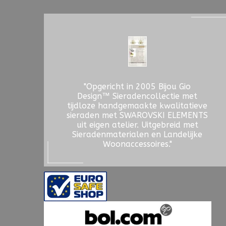
"Opgericht in 2005 Bijou Gio
Design™ Sieradencollectie met
tijdloze handgemaakte kwalitatieve
sieraden met SWAROVSKI ELEMENTS
uit eigen atelier. Uitgebreid met
Sieradenmaterialen en Landelijke
Woonaccessoires."