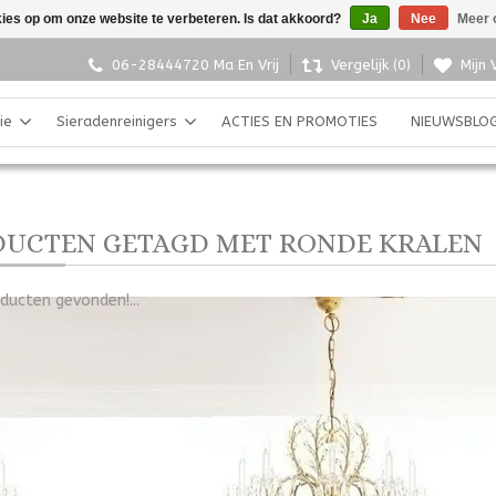
kies op om onze website te verbeteren. Is dat akkoord?
Ja
Nee
Meer 
06-28444720 Ma En Vrij
Vergelijk (0)
Mijn 
ie
Sieradenreinigers
ACTIES EN PROMOTIES
NIEUWSBLO
UCTEN GETAGD MET RONDE KRALEN
ducten gevonden!...