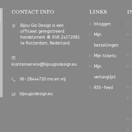
CONTACT INFO
LINKS
I
Inloggen
Bijou Gio Design is een
officieel geregistreerd
Mijn
handelsmerk ®. KVK 24372081
te Rotterdam, Nederland.
bestellingen
Mijn tickets
klantenservice@bijougiodesign.eu
Mijn
verlanglijst
06-28444720 ma en vrij
RSS-feed
bijougiodesign.eu