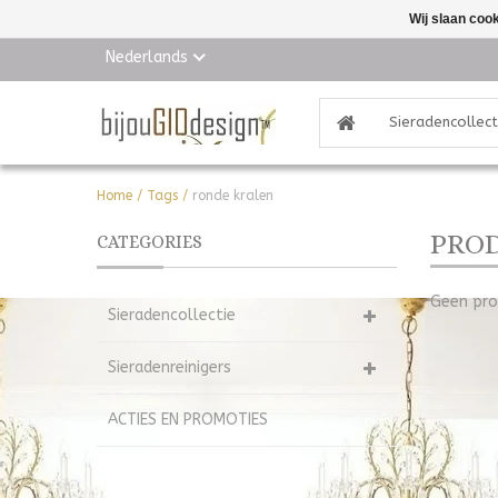
Wij slaan coo
Nederlands
Sieradencollect
Home
/
Tags
/
ronde kralen
PROD
CATEGORIES
Geen pro
Sieradencollectie
Sieradenreinigers
ACTIES EN PROMOTIES