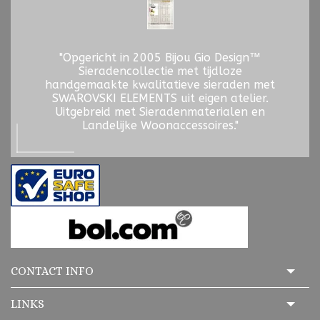
"Opgericht in 2005 Bijou Gio Design™
Sieradencollectie met tijdloze
handgemaakte kwalitatieve sieraden met
SWAROVSKI ELEMENTS uit eigen atelier.
Uitgebreid met Sieradenmaterialen en
Landelijke Woonaccessoires."
CONTACT INFO
LINKS