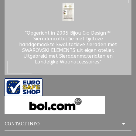
"Opgericht in 2005 Bijou Gio Design™
Sieradencollectie met tijdloze
handgemaakte kwalitatieve sieraden met
SWAROVSKI ELEMENTS uit eigen atelier.
Uitgebreid met Sieradenmaterialen en
Landelijke Woonaccessoires."
CONTACT INFO