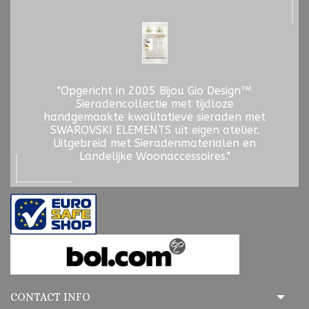
"Opgericht in 2005 Bijou Gio Design™
Sieradencollectie met tijdloze
handgemaakte kwalitatieve sieraden met
SWAROVSKI ELEMENTS uit eigen atelier.
Uitgebreid met Sieradenmaterialen en
Landelijke Woonaccessoires."
CONTACT INFO