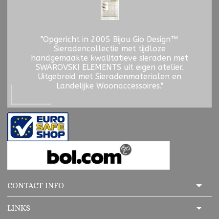
"Opgericht in 2005 Bijou Gio Design™
Sieradencollectie met tijdloze
handgemaakte kwalitatieve sieraden met
SWAROVSKI ELEMENTS uit eigen atelier.
Uitgebreid met Sieradenmaterialen en
Landelijke Woonaccessoires."
CONTACT INFO
LINKS