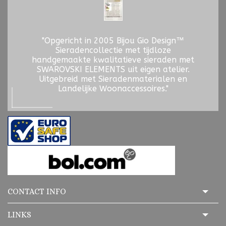
"Opgericht in 2005 Bijou Gio Design™
Sieradencollectie met tijdloze
handgemaakte kwalitatieve sieraden met
SWAROVSKI ELEMENTS uit eigen atelier.
Uitgebreid met Sieradenmaterialen en
Landelijke Woonaccessoires."
CONTACT INFO
LINKS