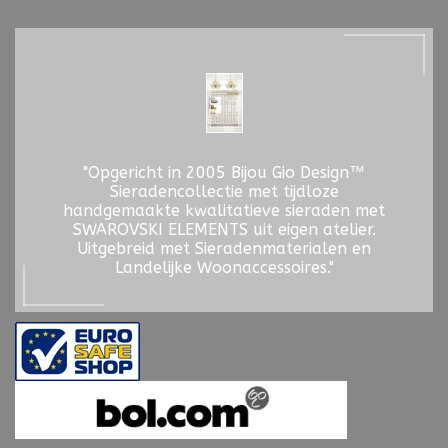
"Opgericht in 2005 Bijou Gio Design™
Sieradencollectie met tijdloze
handgemaakte kwalitatieve sieraden met
SWAROVSKI ELEMENTS uit eigen atelier.
Uitgebreid met Sieradenmaterialen en
Landelijke Woonaccessoires."