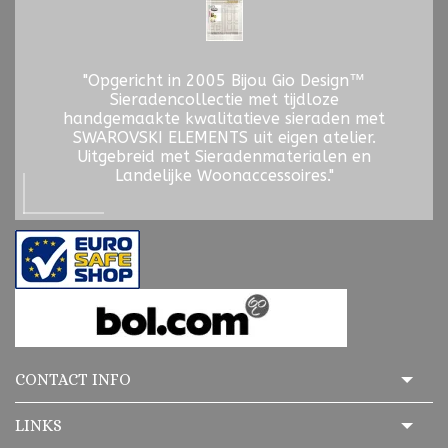
"Opgericht in 2005 Bijou Gio Design™
Sieradencollectie met tijdloze
handgemaakte kwalitatieve sieraden met
SWAROVSKI ELEMENTS uit eigen atelier.
Uitgebreid met Sieradenmaterialen en
Landelijke Woonaccessoires."
CONTACT INFO
LINKS