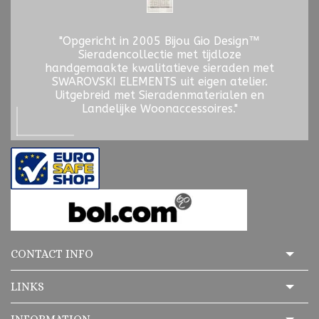
"Opgericht in 2005 Bijou Gio Design™
Sieradencollectie met tijdloze
handgemaakte kwalitatieve sieraden met
SWAROVSKI ELEMENTS uit eigen atelier.
Uitgebreid met Sieradenmaterialen en
Landelijke Woonaccessoires."
CONTACT INFO
LINKS