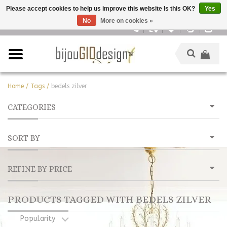
Please accept cookies to help us improve this website Is this OK?
Yes
No
More on cookies »
English
Home
/
Tags
/
bedels zilver
CATEGORIES
SORT BY
REFINE BY PRICE
PRODUCTS TAGGED WITH BEDELS ZILVER
Popularity