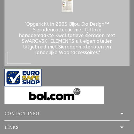
"Opgericht in 2005 Bijou Gio Design™
Sieradencollectie met tijdloze
handgemaakte kwalitatieve sieraden met
SWAROVSKI ELEMENTS uit eigen atelier.
Uitgebreid met Sieradenmaterialen en
Landelijke Woonaccessoires."
CONTACT INFO
LINKS