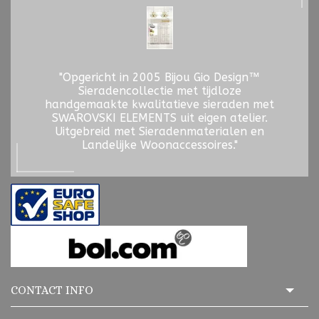
"Opgericht in 2005 Bijou Gio Design™
Sieradencollectie met tijdloze
handgemaakte kwalitatieve sieraden met
SWAROVSKI ELEMENTS uit eigen atelier.
Uitgebreid met Sieradenmaterialen en
Landelijke Woonaccessoires."
CONTACT INFO