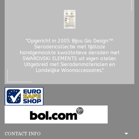
"Opgericht in 2005 Bijou Gio Design™
Sieradencollectie met tijdloze
handgemaakte kwalitatieve sieraden met
SWAROVSKI ELEMENTS uit eigen atelier.
Uitgebreid met Sieradenmaterialen en
Landelijke Woonaccessoires."
CONTACT INFO