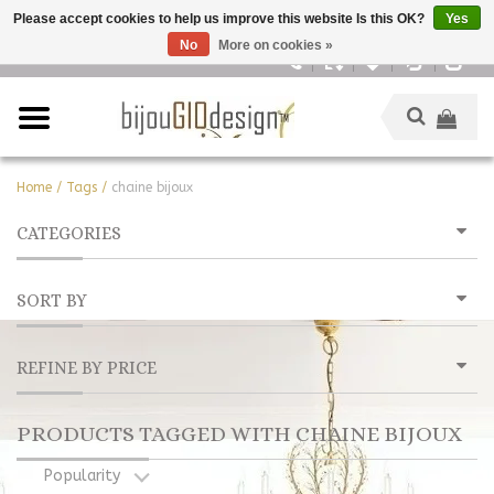
Please accept cookies to help us improve this website Is this OK?
Yes
No
More on cookies »
English
Home
/
Tags
/
chaine bijoux
CATEGORIES
SORT BY
REFINE BY PRICE
PRODUCTS TAGGED WITH CHAINE BIJOUX
Popularity