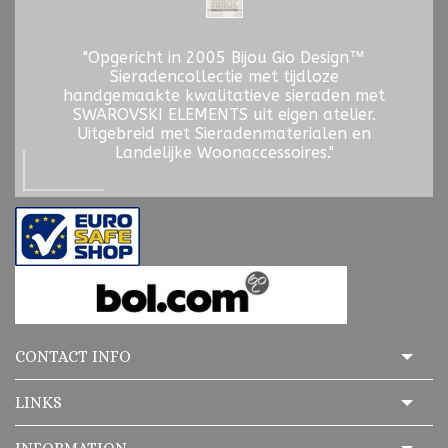
"Opgericht in 2005 Bijou Gio Design™
Sieradencollectie met tijdloze
handgemaakte kwalitatieve sieraden met
SWAROVSKI ELEMENTS uit eigen atelier.
Uitgebreid met Sieradenmaterialen en
Landelijke Woonaccessoires."
CONTACT INFO
LINKS