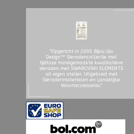
"Opgericht in 2005 Bijou Gio
Design™ Sieradencollectie met
tijdloze handgemaakte kwalitatieve
sieraden met SWAROVSKI ELEMENTS
uit eigen atelier. Uitgebreid met
Sieradenmaterialen en Landelijke
Woonaccessoires."