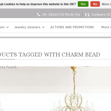
pt cookies to help us improve this website Is this OK?
Yes
No
More o
06-28444720 Ma En Vrij
Compare (0)
ion
Jewelry cleaners
ACTIONS AND PROMOTIONS
More
UCTS TAGGED WITH CHARM BEAD
ts found...