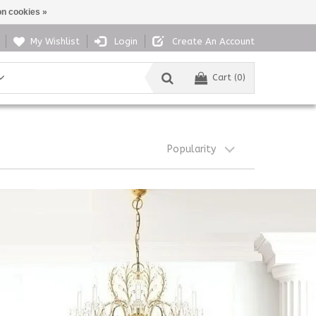
n cookies »
My Wishlist
Login
Create An Account
Cart (0)
Popularity