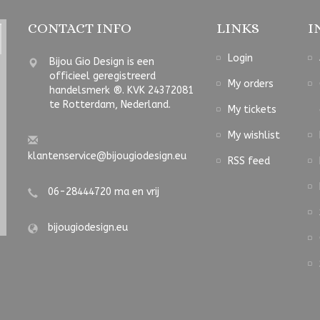
CONTACT INFO
LINKS
I
Login
Bijou Gio Design is een
officieel geregistreerd
My orders
handelsmerk ®. KVK 24372081
te Rotterdam, Nederland.
My tickets
My wishlist
klantenservice@bijougiodesign.eu
RSS feed
06-28444720 ma en vrij
bijougiodesign.eu