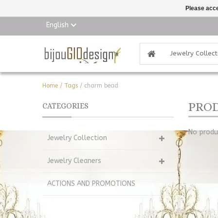
Please acce
English
Jewelry Collect
Home
/
Tags
/
charm bead
PROD
CATEGORIES
No produc
Jewelry Collection
Jewelry Cleaners
ACTIONS AND PROMOTIONS