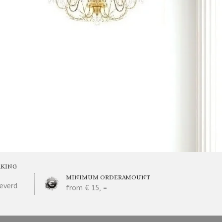
RKING
MINIMUM ORDERAMOUNT
everd
from € 15, =