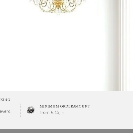
RKING
MINIMUM ORDERAMOUNT
everd
from € 15, =