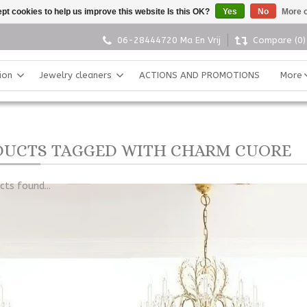
pt cookies to help us improve this website Is this OK?
Yes
No
More o
06-28444720 Ma En Vrij
Compare (0)
ion
Jewelry cleaners
ACTIONS AND PROMOTIONS
More
UCTS TAGGED WITH CHARM CUORE
ts found...