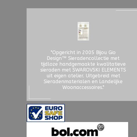
"Opgericht in 2005 Bijou Gio
Design™ Sieradencollectie met
tijdloze handgemaakte kwalitatieve
sieraden met SWAROVSKI ELEMENTS
uit eigen atelier. Uitgebreid met
Sieradenmaterialen en Landelijke
Woonaccessoires."