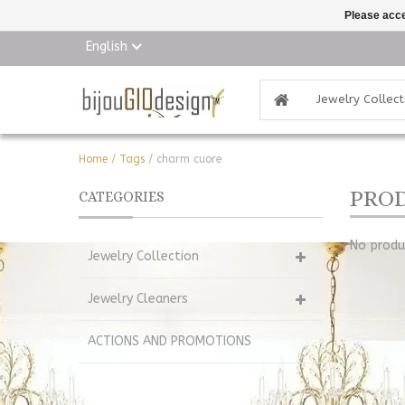
Please acce
English
Jewelry Collect
Home
/
Tags
/
charm cuore
PROD
CATEGORIES
No produc
Jewelry Collection
Jewelry Cleaners
ACTIONS AND PROMOTIONS