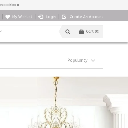
n cookies »
My Wishlist
Login
Create An Account
Cart (0)
Popularity