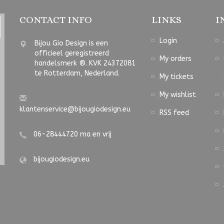
CONTACT INFO
LINKS
I
Login
Bijou Gio Design is een
officieel geregistreerd
My orders
handelsmerk ®. KVK 24372081
te Rotterdam, Nederland.
My tickets
My wishlist
klantenservice@bijougiodesign.eu
RSS feed
06-28444720 ma en vrij
bijougiodesign.eu