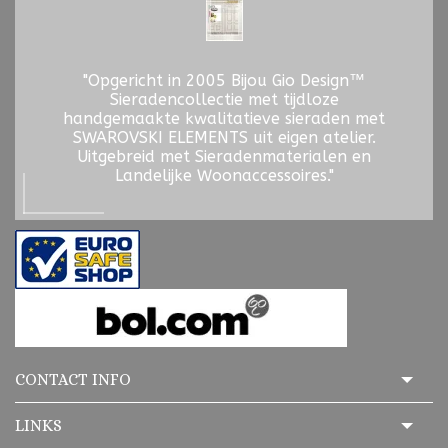
"Opgericht in 2005 Bijou Gio Design™
Sieradencollectie met tijdloze
handgemaakte kwalitatieve sieraden met
SWAROVSKI ELEMENTS uit eigen atelier.
Uitgebreid met Sieradenmaterialen en
Landelijke Woonaccessoires."
CONTACT INFO
LINKS