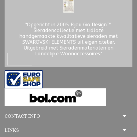
"Opgericht in 2005 Bijou Gio Design™
Sieradencollectie met tijdloze
handgemaakte kwalitatieve sieraden met
SWAROVSKI ELEMENTS uit eigen atelier.
Uitgebreid met Sieradenmaterialen en
Landelijke Woonaccessoires."
CONTACT INFO
LINKS