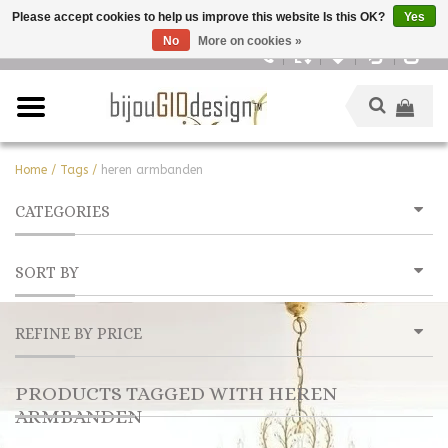
Please accept cookies to help us improve this website Is this OK?
Yes
No
More on cookies »
English
Home
/
Tags
/
heren armbanden
CATEGORIES
SORT BY
REFINE BY PRICE
PRODUCTS TAGGED WITH HEREN
ARMBANDEN