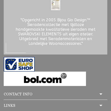
"Opgericht in 2005 Bijou Gio Design™
Sieradencollectie met tijdloze
handgemaakte kwalitatieve sieraden met
SWAROVSKI ELEMENTS uit eigen atelier.
Uitgebreid met Sieradenmaterialen en
Landelijke Woonaccessoires."
CONTACT INFO
LINKS