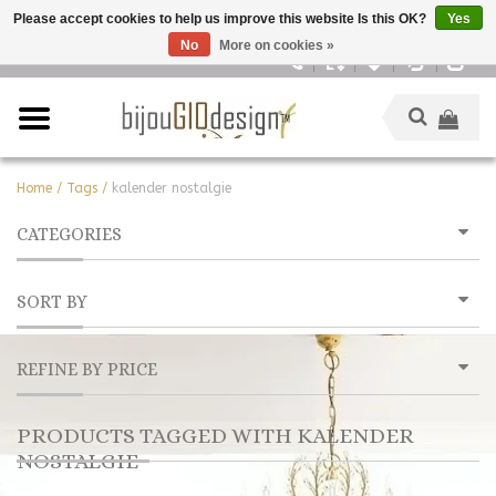
Please accept cookies to help us improve this website Is this OK?
Yes
No
More on cookies »
English
Home
/
Tags
/
kalender nostalgie
CATEGORIES
SORT BY
REFINE BY PRICE
PRODUCTS TAGGED WITH KALENDER
NOSTALGIE