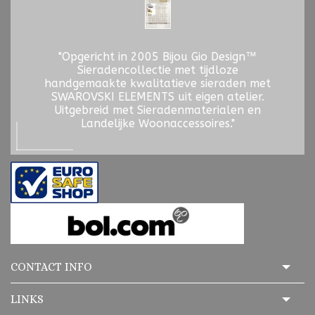
"Opgericht in 2005 Bijou Gio Design™
Sieradencollectie met tijdloze
handgemaakte kwalitatieve sieraden met
SWAROVSKI ELEMENTS uit eigen atelier.
Uitgebreid met Sieradenmaterialen en
Landelijke Woonaccessoires."
CONTACT INFO
LINKS