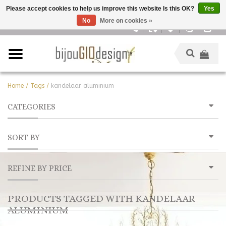
Please accept cookies to help us improve this website Is this OK?
Yes
No
More on cookies »
English
Home
/
Tags
/
kandelaar aluminium
CATEGORIES
SORT BY
REFINE BY PRICE
PRODUCTS TAGGED WITH KANDELAAR
ALUMINIUM