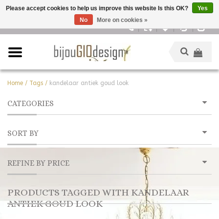
Please accept cookies to help us improve this website Is this OK?
Yes
No
More on cookies »
English
Home
/
Tags
/
kandelaar antiek goud look
CATEGORIES
SORT BY
REFINE BY PRICE
PRODUCTS TAGGED WITH KANDELAAR
ANTIEK GOUD LOOK