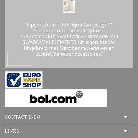
"Opgericht in 2005 Bijou Gio Design™
Sieradencollectie met tijdloze
handgemaakte kwalitatieve sieraden met
SWAROVSKI ELEMENTS uit eigen atelier.
Uitgebreid met Sieradenmaterialen en
Landelijke Woonaccessoires."
CONTACT INFO
LINKS